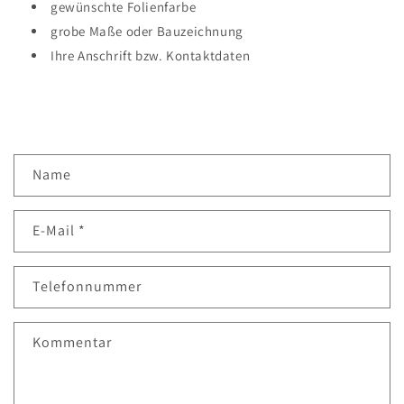
gewünschte Folienfarbe
grobe Maße oder Bauzeichnung
Ihre Anschrift bzw. Kontaktdaten
K
Name
o
n
E-Mail
*
t
a
k
Telefonnummer
t
f
Kommentar
o
r
m