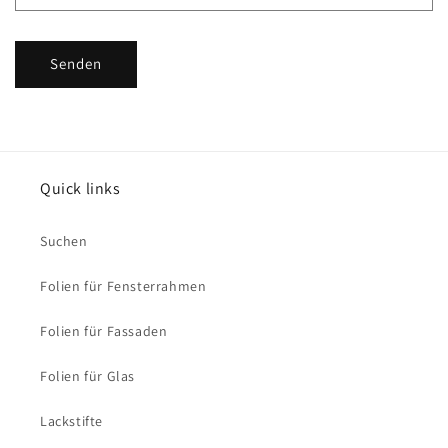
u
l
Senden
a
r
Quick links
Suchen
Folien für Fensterrahmen
Folien für Fassaden
Folien für Glas
Lackstifte