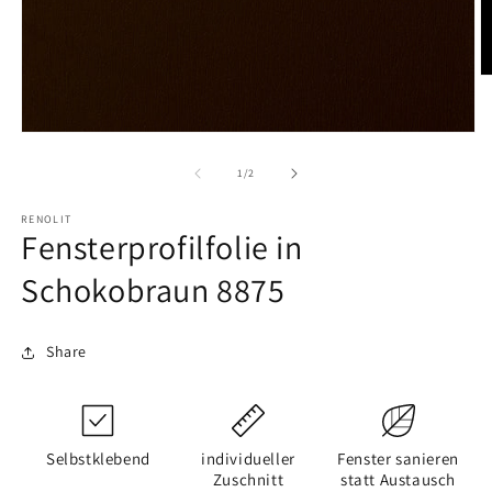
M
2
in
M
Medien
ö
1
in
von
1
/
2
Modal
öffnen
RENOLIT
Fensterprofilfolie in
Schokobraun 8875
Share
Selbstklebend
individueller
Fenster sanieren
Zuschnitt
statt Austausch