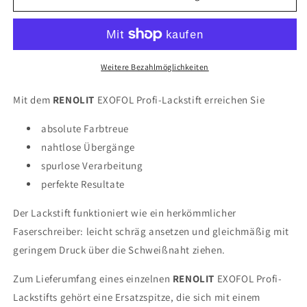
Lackstift
Lackstift
Macoré
Macoré
-
-
für
für
Fensterrahmen
Fensterrahmen
Weitere Bezahlmöglichkeiten
Mit dem
RENOLIT
EXOFOL Profi-Lackstift erreichen Sie
absolute Farbtreue
nahtlose Übergänge
spurlose Verarbeitung
perfekte Resultate
Der Lackstift funktioniert wie ein herkömmlicher
Faserschreiber: leicht schräg ansetzen und gleichmäßig mit
geringem Druck über die Schweißnaht ziehen.
Zum Lieferumfang eines einzelnen
RENOLIT
EXOFOL Profi-
Lackstifts gehört eine Ersatzspitze, die sich mit einem